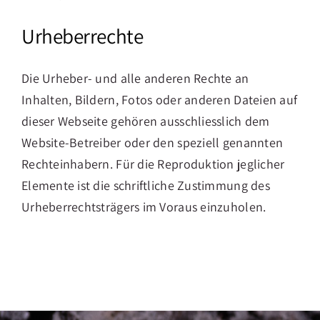
Urheberrechte
Die Urheber- und alle anderen Rechte an
Inhalten, Bildern, Fotos oder anderen Dateien auf
dieser Webseite gehören ausschliesslich dem
Website-Betreiber oder den speziell genannten
Rechteinhabern. Für die Reproduktion jeglicher
Aktueller Kurs!
Elemente ist die schriftliche Zustimmung des
Kursreihe Darmgesundheit
Urheberrechtsträgers im Voraus einzuholen.
Jetzt für
CHF 199.00
anstelle CHF 273.00 sichern!
Kursdetails & Anmeldung