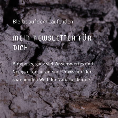
Bleibe auf dem Laufenden
mein newsletter für
dich
Blogposts, ganz viel Wissenswertes und
Neuigkeiten aus meiner Praxis und der
spannenden Welt der Naturheilkunde.