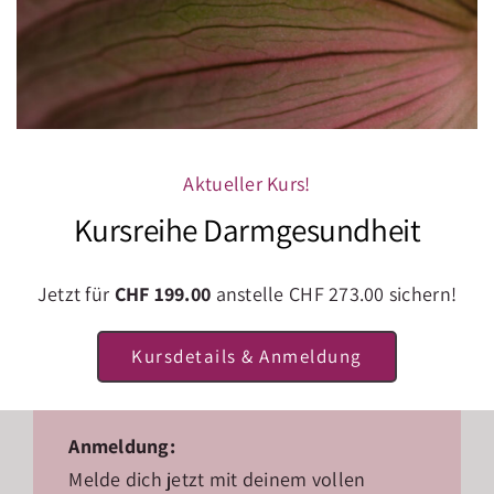
Weitere Details
Veranstalterin:
Naturheilpraxis Naturarche Biberstein
Kosten:
Aktueller Kurs!
CHF199
Kursreihe Darmgesundheit
E-Mail:
Jetzt für
CHF 199.00
anstelle CHF 273.00 sichern!
info@naturarche.ch
Kursdetails & Anmeldung
Telefon:
078 874 86 52
Anmeldung:
Melde dich jetzt mit deinem vollen