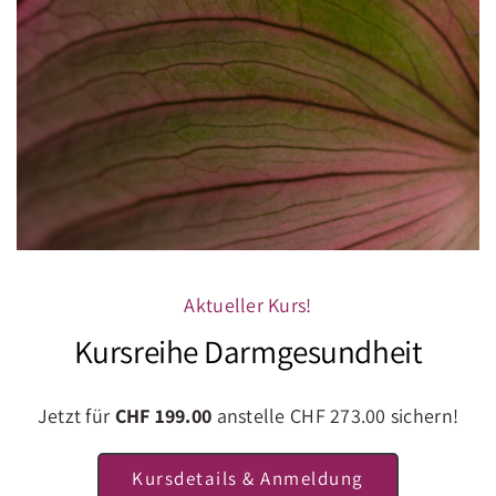
darmflora stärken
8. August 2025
Darmgesundheit
,
Immunsystem
So bringst du dein Mikrobiom ins
Aktueller Kurs!
Gleichgewicht.
Kursreihe Darmgesundheit
Weiterlesen
Jetzt für
CHF 199.00
anstelle CHF 273.00 sichern!
Kursdetails & Anmeldung