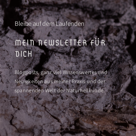
Bleibe auf dem Laufenden
mein newsletter für
dich
Blogposts, ganz viel Wissenswertes und
Neuigkeiten aus meiner Praxis und der
spannenden Welt der Naturheilkunde.