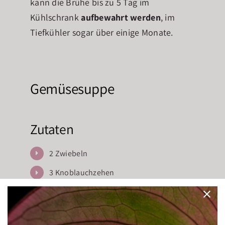
kann die Brühe bis zu 5 Tag im
Kühlschrank
aufbewahrt werden
, im
Tiefkühler sogar über einige Monate.
Gemüsesuppe
Zutaten
2 Zwiebeln
3 Knoblauchzehen
3 Karotten
1 Knollensellerie