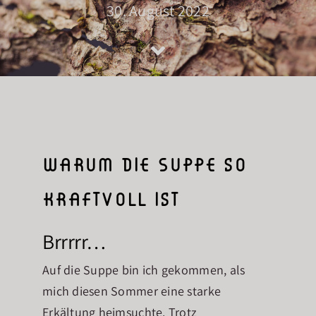
30. August 2022
Über mich
Blog
Kontakt
warum die Suppe so
kraftvoll ist
Brrrrr…
Auf die Suppe bin ich gekommen, als
mich diesen Sommer eine starke
Erkältung heimsuchte. Trotz