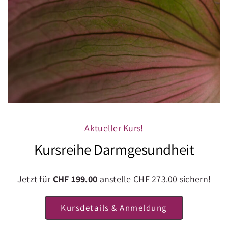
1 Lauch
1/2 Wirsing
2 EL Olivenöl
1 TL Kurkumapulver (optional)
3 Lorbeerblätter
3.5 l Wasser
Frische Kräuter zum Garnieren
Aktueller Kurs!
Kursreihe Darmgesundheit
Anleitung
Jetzt für
CHF 199.00
anstelle CHF 273.00 sichern!
Zwiebeln und Knoblauch, sowie
alles Gemüse waschen und fein
Kursdetails & Anmeldung
hacken.