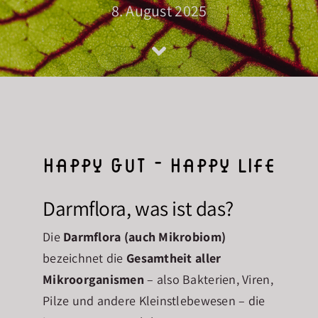
8. August 2025
Über mich
Blog
Kontakt
happy gut – happy life
Darmflora, was ist das?
Die
Darmflora (auch Mikrobiom)
bezeichnet die
Gesamtheit aller
Mikroorganismen
– also Bakterien, Viren,
Pilze und andere Kleinstlebewesen – die