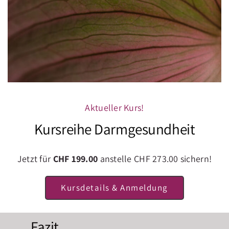
Ballaststoffreiche, pflanzenbetonte
Ernährung
mit viel Gemüse, Obst,
Hülsenfrüchten und
Vollkornprodukten
Heilpflanzen
und
Konstitutionstherapie
Basenfasten
Aktueller Kurs!
Probiotika
und Präbiotika zur
Kursreihe Darmgesundheit
Unterstützung nützlicher Bakterien
Regelmäßige
Bewegung
und
Jetzt für
CHF 199.00
anstelle CHF 273.00 sichern!
gezielter
Stressabbau
Ausreichend
Schlaf für die
Kursdetails & Anmeldung
Regeneration des Körpers
Fazit