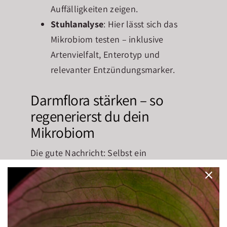
Auffälligkeiten zeigen.
Stuhlanalyse
: Hier lässt sich das
Mikrobiom testen – inklusive
Artenvielfalt, Enterotyp und
relevanter Entzündungsmarker.
Darmflora stärken – so
regenerierst du dein
Mikrobiom
Die gute Nachricht: Selbst ein
geschwächtes Mikrobiom lässt sich mit
den richtigen Maßnahmen regenerieren.
Um deine
Darmflora zu stärken
, helfen
unter anderem: