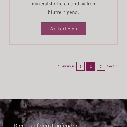
mineralstoffreich und wirken
blutreinigend.
Weiterlesen
Previous
Next
1
2
3
Bleibe auf dem Laufenden